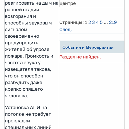
реагировать на дым на
центре
ранней стадии
возгорания и
Страницы:
1
2
3
4
5
...
219
способны звуковым
След.
сигналом
своевременно
предупредить
События и Мероприятия
жителей об угрозе
пожара. Громкость и
Раздел не найден.
частота звука у
извещателя такова,
что он способен
разбудить даже
крепко спящего
человека.
Установка АПИ на
потолке не требует
прокладки
специальных линий