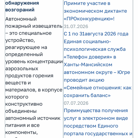
обнаружения
Примите участие в
возгораний
экономическом диктанте
«ПРОконкуренцию»!
Автономный
пожарный извещатель
31.07.2026
‒ это специальное
С 1 по 31августа 2026 года
устройство,
Единая социально-
реагирующее на
психологическая служба
определенный
«Телефон доверия» в
уровень концентрации
Ханты-Мансийском
аэрозольных
автономном округе – Югре
продуктов горения
проводит акцию
веществ и
«Семейные отношения: как
материалов, в корпусе
сохранить баланс»
которого
07.07.2026
конструктивно
Преимущества получения
объединены
автономный источник
услуг в электронном виде
питания и все
посредством Единого
компоненты,
портала государственных и