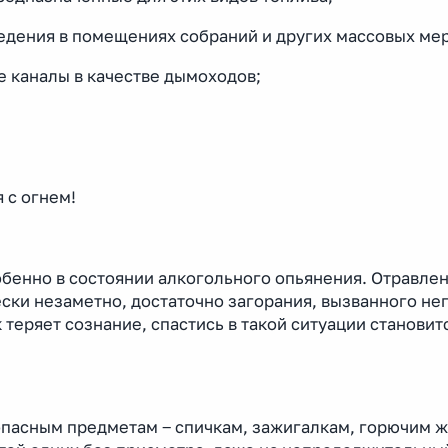
ведения в помещениях собраний и других массовых ме
е каналы в качестве дымоходов;
 с огнем!
собенно в состоянии алкогольного опьянения. Отравле
ески незаметно, достаточно загорания, вызванного н
 теряет сознание, спастись в такой ситуации становит
опасным предметам ‒ спичкам, зажигалкам, горючим 