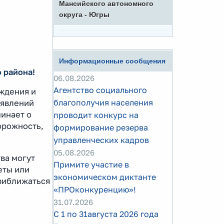
Мансийского автономного
округа - Югры
Информационные сообщения
 района!
06.08.2026
Агентство социального
ждения и
благополучия населения
оявлений
инает о
проводит конкурс на
орожность,
формирование резерва
управленческих кадров
05.08.2026
ва могут
Примите участие в
еты или
экономическом диктанте
приближаться
«ПРОконкуренцию»!
31.07.2026
С 1 по 31августа 2026 года