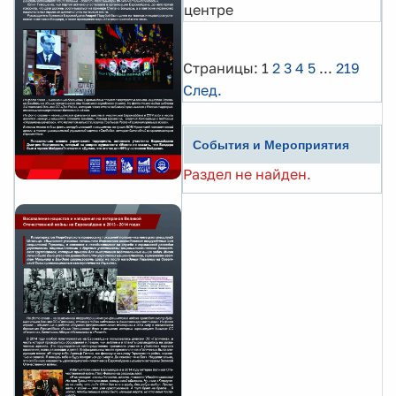
центре
Страницы:
1
2
3
4
5
...
219
След.
События и Мероприятия
Раздел не найден.