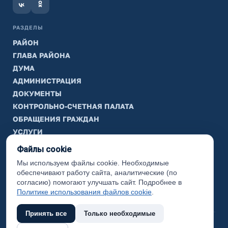
РАЗДЕЛЫ
РАЙОН
ГЛАВА РАЙОНА
ДУМА
АДМИНИСТРАЦИЯ
ДОКУМЕНТЫ
КОНТРОЛЬНО-СЧЕТНАЯ ПАЛАТА
ОБРАЩЕНИЯ ГРАЖДАН
УСЛУГИ
ТИК
Файлы cookie
Мы используем файлы cookie. Необходимые
ИНФОРМАЦИЯ
обеспечивают работу сайта, аналитические (по
Законодательная карта
согласию) помогают улучшать сайт. Подробнее в
Политике использования файлов cookie
.
Карта сайта
Принять все
Только необходимые
(с) 2017 Ханты-Мансийский район, официальный сайт