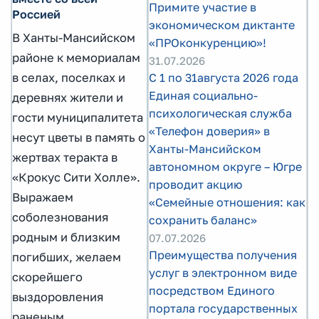
Примите участие в
Россией
экономическом диктанте
В Ханты-Мансийском
«ПРОконкуренцию»!
районе к мемориалам
31.07.2026
в селах, поселках и
С 1 по 31августа 2026 года
Единая социально-
деревнях жители и
психологическая служба
гости муниципалитета
«Телефон доверия» в
несут цветы в память о
Ханты-Мансийском
жертвах теракта в
автономном округе – Югре
«Крокус Сити Холле».
проводит акцию
Выражаем
«Семейные отношения: как
соболезнования
сохранить баланс»
родным и близким
07.07.2026
Преимущества получения
погибших, желаем
услуг в электронном виде
скорейшего
посредством Единого
выздоровления
портала государственных
раненым.