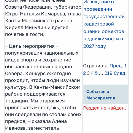
Извещение о
Совета Федерации, губернатор
проведении
Югры Наталья Комарова, глава
государственной
Ханты-Мансийского района
кадастровой
Кирилл Минулин и другие
оценки объектов
почетные гости.
недвижимости в
2027 году
‒ Цель мероприятия ‒
популяризация национальных
видов спорта и сохранение
Страницы:
Пред.
1
обычаев коренных народов
2
3
4
5
...
219
След.
Севера. Конкурс ежегодно
проходит, чтобы люди изучали
культуру. В Ханты-Мансийском
События и
районе поддерживаются
Мероприятия
традиции. Мы стараемся
привлекать молодежь, чтобы
Раздел не найден.
они следовали по стопам своих
предков, ‒ сказала Алена
Иванова, заместитель