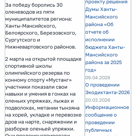
проекту решения
За победу боролись 30
Думы Ханты-
оленеводов из пяти
Мансийского
муниципалитетов региона:
района «Об
Ханты-Мансийского,
отчете об
Белоярского, Березовского,
исполнении
Сургутского и
Нижневартовского районов.
бюджета Ханты-
Мансийского
2 марта на открытой площадке
района за 2025
спортивной школы
год»
олимпийского резерва по
09.04.2026
конному спорту «Мустанг»
О проведении
участники показали свои
Экодиктанта-2026
навыки и умения в гонках на
20.03.2026
оленьих упряжках, лыжах и
Информационное
подволоках, метании тынзяна
сообщение о
на хорей, укладке и перевозке
дров на нарте, снаряжении и
проведении
разборке оленьей упряжки.
публичных
Они продемонстрировали