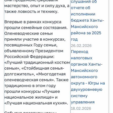
слушаний об
мастерство, опыт и силу духа, а
отчете об
также ловкость и технику.
исполнении
бюджета Ханты-
Впервые в рамках конкурса
Мансийского
прошли семейные состязания.
района за 2025
Оленеводческие семьи
приняли участие в конкурсах,
год
посвященных Году семьи,
26.02.2026
объявленному Президентом
Переход
Российской Федерации:
налоговых
«Лучший традиционный костюм
органов Ханты-
семьи», «Стойбищная семья-
Мансийского
долгожитель», «Многодетная
автономного
оленеводческая семья». Также
округа - Югры на
традиционно в этом году
двухуровневую
прошли конкурсы «Лучшее
систему
национальное жилище» и
управления
«Лучшая национальная кухня».
18.02.2026
Событие посетили члены