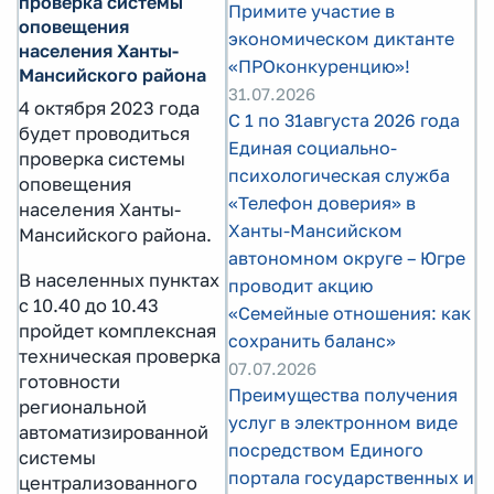
проверка системы
Примите участие в
оповещения
экономическом диктанте
населения Ханты-
«ПРОконкуренцию»!
Мансийского района
31.07.2026
4 октября 2023 года
С 1 по 31августа 2026 года
будет проводиться
Единая социально-
проверка системы
психологическая служба
оповещения
«Телефон доверия» в
населения Ханты-
Ханты-Мансийском
Мансийского района.
автономном округе – Югре
В населенных пунктах
проводит акцию
с 10.40 до 10.43
«Семейные отношения: как
пройдет комплексная
сохранить баланс»
техническая проверка
07.07.2026
готовности
Преимущества получения
региональной
услуг в электронном виде
автоматизированной
посредством Единого
системы
портала государственных и
централизованного