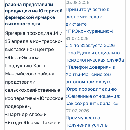
05.08.2026
района представили
Примите участие в
продукцию на Югорской
экономическом
фермерской ярмарке
выходного дня
диктанте
«ПРОконкуренцию»!
Ярмарка проходила 14 и
31.07.2026
15 апреля в конгрессно-
С 1 по 31августа 2026
выставочном центре
года Единая социально-
«Югра-Экспо».
психологическая служба
Продукцию Ханты-
«Телефон доверия» в
Мансийского района
Ханты-Мансийском
автономном округе –
представили
Югре проводит акцию
сельскохозяйственные
«Семейные отношения:
кооперативы «Югорское
как сохранить баланс»
подворье»,
07.07.2026
«Партнер Агро» и
Преимущества
«Ягоды Югры». Также в
получения услуг в