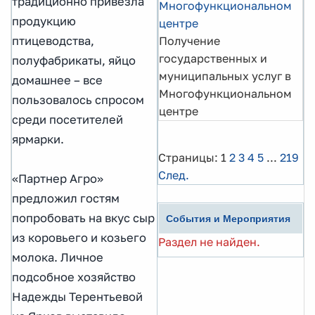
традиционно привезла
Многофункциональном
продукцию
центре
птицеводства,
Получение
государственных и
полуфабрикаты, яйцо
муниципальных услуг в
домашнее – все
Многофункциональном
пользовалось спросом
центре
среди посетителей
ярмарки.
Страницы:
1
2
3
4
5
...
219
След.
«Партнер Агро»
предложил гостям
попробовать на вкус сыр
События и Мероприятия
из коровьего и козьего
Раздел не найден.
молока. Личное
подсобное хозяйство
Надежды Терентьевой