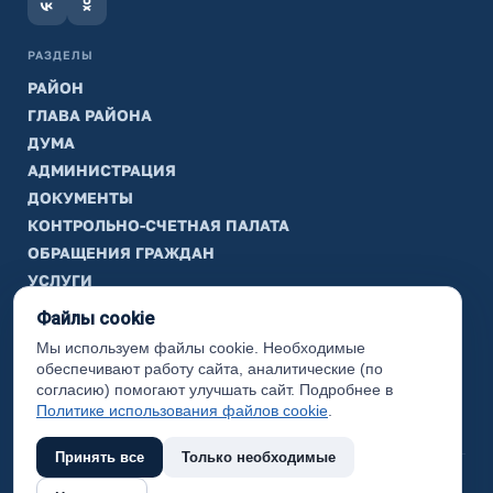
РАЗДЕЛЫ
РАЙОН
ГЛАВА РАЙОНА
ДУМА
АДМИНИСТРАЦИЯ
ДОКУМЕНТЫ
КОНТРОЛЬНО-СЧЕТНАЯ ПАЛАТА
ОБРАЩЕНИЯ ГРАЖДАН
УСЛУГИ
ТИК
Файлы cookie
Мы используем файлы cookie. Необходимые
ИНФОРМАЦИЯ
обеспечивают работу сайта, аналитические (по
Законодательная карта
согласию) помогают улучшать сайт. Подробнее в
Политике использования файлов cookie
.
Карта сайта
Принять все
Только необходимые
(с) 2017 Ханты-Мансийский район, официальный сайт