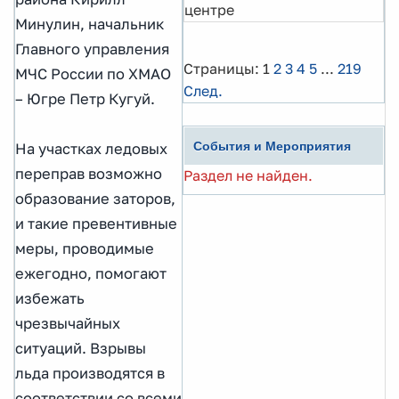
центре
Минулин, начальник
Главного управления
Страницы:
1
2
3
4
5
...
219
МЧС России по ХМАО
След.
– Югре Петр Кугуй.
События и Мероприятия
На участках ледовых
переправ возможно
Раздел не найден.
образование заторов,
и такие превентивные
меры, проводимые
ежегодно, помогают
избежать
чрезвычайных
ситуаций. Взрывы
льда производятся в
соответствии со всеми