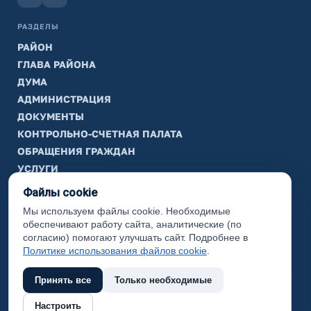
РАЗДЕЛЫ
РАЙОН
ГЛАВА РАЙОНА
ДУМА
АДМИНИСТРАЦИЯ
ДОКУМЕНТЫ
КОНТРОЛЬНО-СЧЕТНАЯ ПАЛАТА
ОБРАЩЕНИЯ ГРАЖДАН
УСЛУГИ
ТИК
Файлы cookie
Мы используем файлы cookie. Необходимые
ИНФОРМАЦИЯ
обеспечивают работу сайта, аналитические (по
Законодательная карта
согласию) помогают улучшать сайт. Подробнее в
Политике использования файлов cookie
.
Карта сайта
Принять все
Только необходимые
(с) 2017 Ханты-Мансийский район, официальный сайт
Настроить
администрации