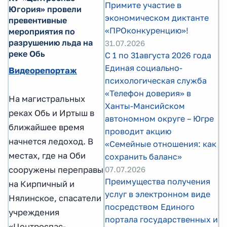
Примите участие в
Югория» провели
экономическом диктанте
превентивные
«ПРОконкуренцию»!
мероприятия по
разрушению льда на
31.07.2026
реке Обь
С 1 по 31августа 2026 года
Единая социально-
Видеорепортаж
психологическая служба
«Телефон доверия» в
На магистральных
Ханты-Мансийском
реках Обь и Иртыш в
автономном округе – Югре
ближайшее время
проводит акцию
начнется ледоход. В
«Семейные отношения: как
местах, где на Оби
сохранить баланс»
07.07.2026
сооружены переправы
Преимущества получения
на Кирпичный и
услуг в электронном виде
Нялинское, спасатели
посредством Единого
учреждения
портала государственных и
«Центроспас-