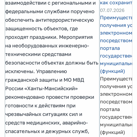
как сохранить
взаимодействии с региональными и
07.07.2026
федеральными службами поручено
Преимущества
обеспечить антитеррористическую
получения услу
защищенность объектов, где
электронном в
проходят праздники. Мероприятия
посредством 
на необорудованных инженерно-
портала
техническими средствами
государственн
безопасности объектах должны быть
муниципальных
(функций)
исключены. Управлению
Преимущества
гражданской защиты и МО МВД
получения услу
России «Ханты-Мансийский»
электронном в
рекомендовано провести проверки
посредством 
готовности к действиям при
портала
чрезвычайных ситуациях сил и
государственн
средств медицинских, аварийно-
муниципальных
спасательных и дежурных служб,
(функций)