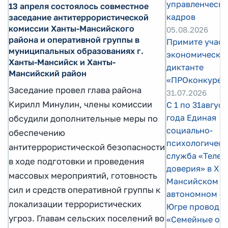
управленчески
13 апреля состоялось совместное
кадров
заседание антитеррористической
комиссии Ханты-Мансийского
05.08.2026
района и оперативной группы в
Примите участ
муниципальных образованиях г.
экономическо
Ханты-Мансийск и Ханты-
диктанте
Мансийский район
«ПРОконкурен
Заседание провел глава района
31.07.2026
Кирилл Минулин, члены комиссии
С 1 по 31авгус
года Единая
обсудили дополнительные меры по
социально-
обеспечению
психологическ
антитеррористической безопасности
служба «Теле
в ходе подготовки и проведения
доверия» в Ха
массовых мероприятий, готовность
Мансийском
сил и средств оперативной группы к
автономном ок
локализации террористических
Югре проводит
угроз. Главам сельских поселений во
«Семейные от