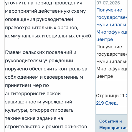
уточнить на период проведения
07.07.2026
Получение
мероприятий действенную схему
государственн
оповещения руководителей
муниципальных
правоохранительных органов,
Многофункцио
коммунальных и социальных служб.
центре
Получение
Главам сельских поселений и
государственн
руководителям учреждений
муниципальных
Многофункцио
поручено обеспечить контроль за
центре
соблюдением и своевременным
принятием мер по
антитеррористической
Страницы:
1
2
защищенности учреждений
219
След.
культуры, откорректировать
технические задания на
События и
строительство и ремонт объектов
Мероприятия