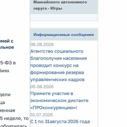
Мансийского автономного
округа - Югры
Информационные сообщения
емей с
06.08.2026
ельное
Агентство социального
благополучия населения
55-ФЗ в
проводит конкурс на
биях
формирование резерва
управленческих кадров
05.08.2026
Примите участие в
едели
экономическом диктанте
ца
«ПРОконкуренцию»!
еменная
31.07.2026
5 неделе, то
С 1 по 31августа 2026 года
м обратилась