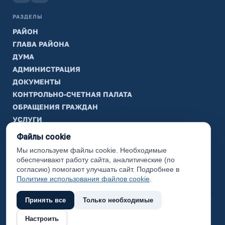
РАЗДЕЛЫ
РАЙОН
ГЛАВА РАЙОНА
ДУМА
АДМИНИСТРАЦИЯ
ДОКУМЕНТЫ
КОНТРОЛЬНО-СЧЕТНАЯ ПАЛАТА
ОБРАЩЕНИЯ ГРАЖДАН
УСЛУГИ
ТИК
Файлы cookie
Мы используем файлы cookie. Необходимые
ИНФОРМАЦИЯ
обеспечивают работу сайта, аналитические (по
Законодательная карта
согласию) помогают улучшать сайт. Подробнее в
Политике использования файлов cookie
.
Карта сайта
Принять все
Только необходимые
(с) 2017 Ханты-Мансийский район, официальный сайт
Настроить
администрации