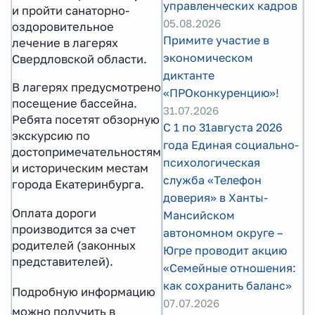
управленческих кадров
и пройти санаторно-
05.08.2026
оздоровительное
Примите участие в
лечение в лагерях
экономическом
Свердловской области.
диктанте
В лагерях предусмотрено
«ПРОконкуренцию»!
посещение бассейна.
31.07.2026
Ребята посетят обзорную
С 1 по 31августа 2026
экскурсию по
года Единая социально-
достопримечательностям
психологическая
и историческим местам
служба «Телефон
города Екатеринбурга.
доверия» в Ханты-
Оплата дороги
Мансийском
производится за счет
автономном округе –
родителей (законных
Югре проводит акцию
представителей).
«Семейные отношения:
как сохранить баланс»
Подробную информацию
07.07.2026
можно получить в