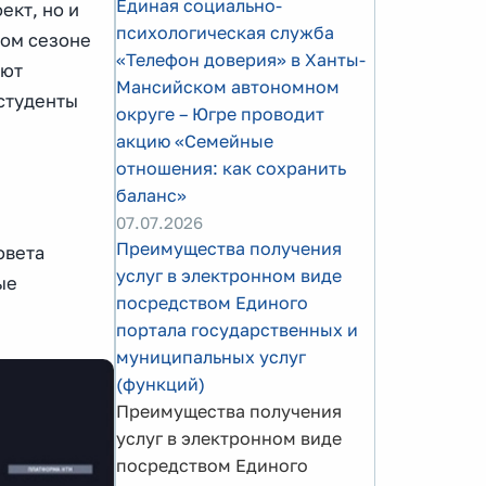
Единая социально-
ект, но и
психологическая служба
том сезоне
«Телефон доверия» в Ханты-
ают
Мансийском автономном
 студенты
округе – Югре проводит
акцию «Семейные
отношения: как сохранить
баланс»
07.07.2026
Преимущества получения
овета
услуг в электронном виде
ые
посредством Единого
портала государственных и
муниципальных услуг
(функций)
Преимущества получения
услуг в электронном виде
посредством Единого