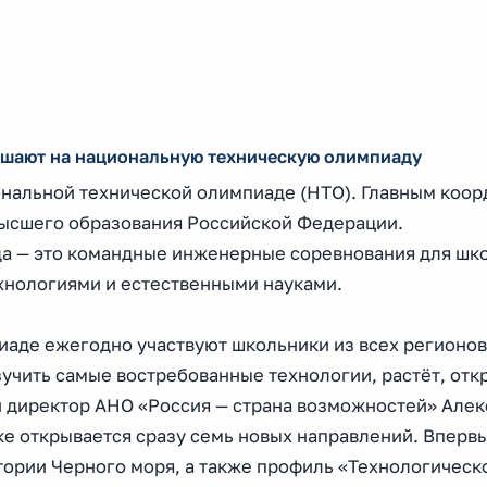
ашают на национальную техническую олимпиаду
ональной технической олимпиаде (НТО). Главным коо
высшего образования Российской Федерации.
а — это командные инженерные соревнования для шк
хнологиями и естественными науками.
аде ежегодно участвуют школьники из всех регионов
зучить самые востребованные технологии, растёт, от
й директор АНО «Россия — страна возможностей» Алек
еке открывается сразу семь новых направлений. Вперв
ории Черного моря, а также профиль «Технологическ