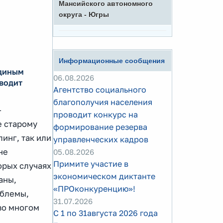
Мансийского автономного
округа - Югры
Информационные сообщения
единым
06.08.2026
водит
Агентство социального
благополучия населения
–
проводит конкурс на
е старому
формирование резерва
инг, так или
управленческих кадров
не
05.08.2026
Примите участие в
орых случаях
экономическом диктанте
аны,
«ПРОконкуренцию»!
облемы,
31.07.2026
во многом
С 1 по 31августа 2026 года