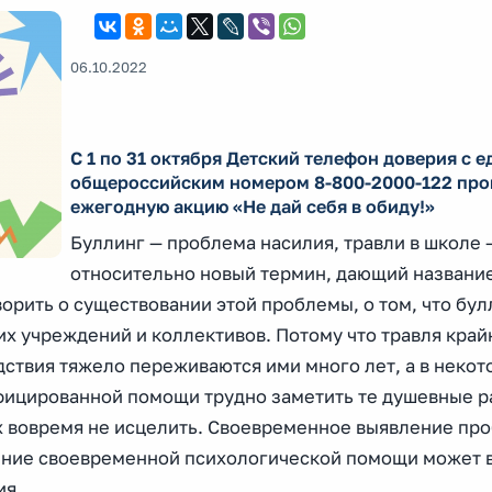
06.10.2022
С 1 по 31 октября Детский телефон доверия с 
общероссийским номером 8-800-2000-122 про
ежегодную акцию «Не дай себя в обиду!»
Буллинг — проблема насилия, травли в школе 
относительно новый термин, дающий названи
орить о существовании этой проблемы, о том, что булл
их учреждений и коллективов. Потому что травля край
дствия тяжело переживаются ими много лет, а в некот
фицированной помощи трудно заметить те душевные р
их вовремя не исцелить. Своевременное выявление пр
чение своевременной психологической помощи может 
ия.