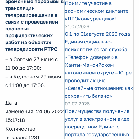
временные перерывы в
Примите участие в
трансляции
экономическом диктанте
телерадиовещания в
«ПРОконкуренцию»!
связи с проведением
31.07.2026
плановых
С 1 по 31августа 2026 года
профилактических
Единая социально-
работ на объектах
телерадиосети РТРС
психологическая служба
«Телефон доверия» в
– в Согоме 27 июня с
Ханты-Мансийском
11:00 до 17:00;
автономном округе – Югре
– в Кедровом 29 июня
проводит акцию
с 11:00 до 17:00.
«Семейные отношения: как
сохранить баланс»
Дата
07.07.2026
Преимущества получения
изменения: 24.06.2022
услуг в электронном виде
15:17:18
посредством Единого
Количество
портала государственных
показов: 1231