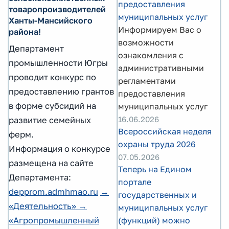
предоставления
товаропроизводителей
муниципальных услуг
Ханты-Мансийского
Информируем Вас о
района!
возможности
Департамент
ознакомления с
промышленности Югры
административными
проводит конкурс по
регламентами
предоставлению грантов
предоставления
в форме субсидий на
муниципальных услуг
16.06.2026
развитие семейных
Всероссийская неделя
ферм.
охраны труда 2026
Информация о конкурсе
07.05.2026
размещена на сайте
Теперь на Едином
Департамента:
портале
depprom.admhmao.ru
→
государственных и
«Деятельность» →
муниципальных услуг
(функций) можно
«Агропромышленный