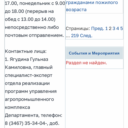
гражданами пожилого
17.00, понедельник с 9.00
возраста
до 18.00 (перерыв на
обед с 13.00 до 14.00)
непосредственно либо
Страницы:
Пред.
1
2
3
4
5
почтовым отправлением.
...
219
След.
Контактные лица:
События и Мероприятия
1. Ягудина Гульназ
Раздел не найден.
Камиловна, главный
специалист-эксперт
отдела реализации
программ управления
агропромышленного
комплекса
Департамента, телефон:
8 (3467) 35-34-04-, доб.