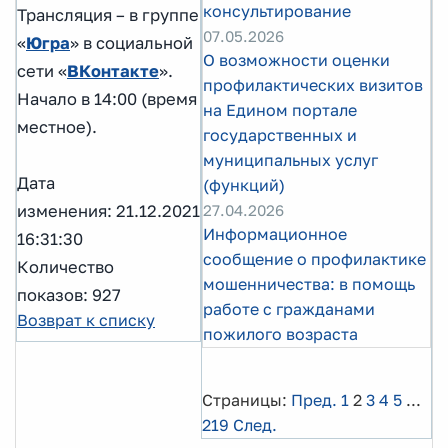
консультирование
Трансляция – в группе
07.05.2026
«
Югра
» в социальной
О возможности оценки
сети «
ВКонтакте
».
профилактических визитов
Начало в 14:00 (время
на Едином портале
местное).
государственных и
муниципальных услуг
Дата
(функций)
изменения: 21.12.2021
27.04.2026
Информационное
16:31:30
сообщение о профилактике
Количество
мошенничества: в помощь
показов: 927
работе с гражданами
Возврат к списку
пожилого возраста
Страницы:
Пред.
1
2
3
4
5
...
219
След.