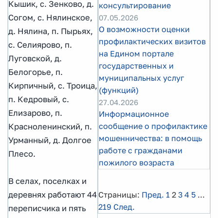
Кышик, с. Зенково, д.
консультирование
Согом, с. Нялинское,
07.05.2026
О возможности оценки
д. Нялина, п. Пырьях,
профилактических визитов
с. Селиярово, п.
на Едином портале
Луговской, д.
государственных и
Белогорье, п.
муниципальных услуг
Кирпичный, с. Троица,
(функций)
п. Кедровый, с.
27.04.2026
Елизарово, п.
Информационное
сообщение о профилактике
Красноленинский, п.
мошенничества: в помощь
Урманный, д. Долгое
работе с гражданами
Плесо.
пожилого возраста
В селах, поселках и
деревнях работают 44
Страницы:
Пред.
1
2
3
4
5
...
219
След.
переписчика и пять