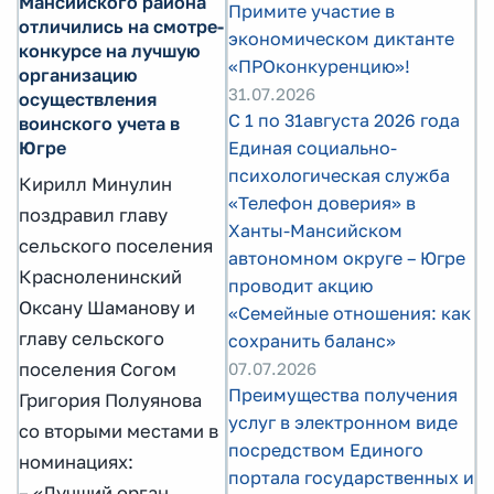
Мансийского района
Примите участие в
отличились на смотре-
экономическом диктанте
конкурсе на лучшую
«ПРОконкуренцию»!
организацию
31.07.2026
осуществления
С 1 по 31августа 2026 года
воинского учета в
Единая социально-
Югре
психологическая служба
Кирилл Минулин
«Телефон доверия» в
поздравил главу
Ханты-Мансийском
сельского поселения
автономном округе – Югре
Красноленинский
проводит акцию
Оксану Шаманову и
«Семейные отношения: как
главу сельского
сохранить баланс»
07.07.2026
поселения Согом
Преимущества получения
Григория Полуянова
услуг в электронном виде
со вторыми местами в
посредством Единого
номинациях:
портала государственных и
– «Лучший орган