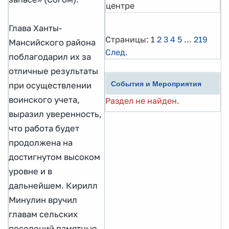
центре
Глава Ханты-
Страницы:
1
2
3
4
5
...
219
Мансийского района
След.
поблагодарил их за
отличные результаты
События и Мероприятия
при осуществлении
воинского учета,
Раздел не найден.
выразил уверенность,
что работа будет
продолжена на
достигнутом высоком
уровне и в
дальнейшем. Кирилл
Минулин вручил
главам сельских
поселений памятные