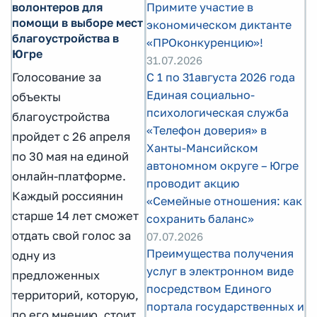
волонтеров для
Примите участие в
помощи в выборе мест
экономическом диктанте
благоустройства в
«ПРОконкуренцию»!
Югре
31.07.2026
Голосование за
С 1 по 31августа 2026 года
Единая социально-
объекты
психологическая служба
благоустройства
«Телефон доверия» в
пройдет с 26 апреля
Ханты-Мансийском
по 30 мая на единой
автономном округе – Югре
онлайн-платформе.
проводит акцию
Каждый россиянин
«Семейные отношения: как
старше 14 лет сможет
сохранить баланс»
отдать свой голос за
07.07.2026
Преимущества получения
одну из
услуг в электронном виде
предложенных
посредством Единого
территорий, которую,
портала государственных и
по его мнению, стоит