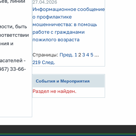
ьев, линий
27.04.2026
Информационное сообщение
о профилактике
мошенничества: в помощь
ости, быть
работе с гражданами
оответствии
пожилого возраста
ния и
Страницы:
Пред.
1
2
3
4
5
...
асателей -
219
След.
67) 33-66-
События и Мероприятия
Раздел не найден.