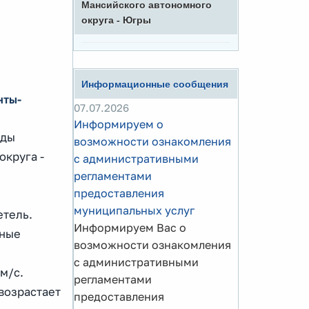
Мансийского автономного
округа - Югры
Информационные сообщения
нты-
07.07.2026
Информируем о
еды
возможности ознакомления
округа -
с административными
регламентами
предоставления
муниципальных услуг
етель.
Информируем Вас о
дные
возможности ознакомления
с административными
 м/с.
регламентами
возрастает
предоставления