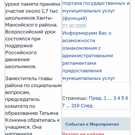
портала государственных и
уроке памяти приняли
муниципальных услуг
участие около 1,7 тыс
школьников Ханты-
(функций)
Мансийского района.
27.10.2025
Всероссийский урок
Информируем Вас о
состоялся при
возможности
поддержке
ознакомления с
Российского
административными
движения
регламентами
школьников.
предоставления
муниципальных услуг
Заместитель главы
района по социальным
вопросам,
Страницы:
Пред.
1
...
3
4
5
6
председатель
7
...
219
След.
комитета по
образованию Татьяна
Конкина обратилась к
События и Мероприятия
учащимся. Она
напомнила
Раздел не найден.