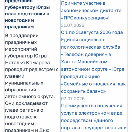
представил
Примите участие в
губернатору Югры
экономическом диктанте
план подготовки к
«ПРОконкуренцию»!
новогодним
31.07.2026
праздникам
С 1 по 31августа 2026 года
В преддверии
Единая социально-
праздничных
психологическая служба
мероприятий
«Телефон доверия» в
губернатор Югры
Ханты-Мансийском
Наталья Комарова
автономном округе – Югре
проводит ряд встреч с
главами
проводит акцию
муниципальных
«Семейные отношения: как
образований
сохранить баланс»
автономного округа.
07.07.2026
Они докладывают
Преимущества получения
главе региона о
услуг в электронном виде
подготовке к
посредством Единого
новогодним
портала государственных и
праздникам и Дню