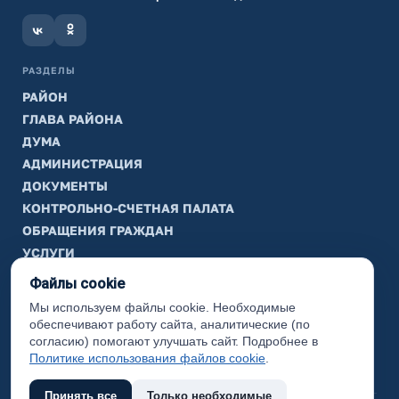
РАЗДЕЛЫ
РАЙОН
ГЛАВА РАЙОНА
ДУМА
АДМИНИСТРАЦИЯ
ДОКУМЕНТЫ
КОНТРОЛЬНО-СЧЕТНАЯ ПАЛАТА
ОБРАЩЕНИЯ ГРАЖДАН
УСЛУГИ
ТИК
Файлы cookie
Мы используем файлы cookie. Необходимые
ИНФОРМАЦИЯ
обеспечивают работу сайта, аналитические (по
Законодательная карта
согласию) помогают улучшать сайт. Подробнее в
Политике использования файлов cookie
.
Карта сайта
Принять все
Только необходимые