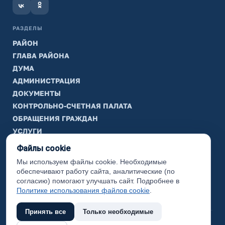
РАЗДЕЛЫ
РАЙОН
ГЛАВА РАЙОНА
ДУМА
АДМИНИСТРАЦИЯ
ДОКУМЕНТЫ
КОНТРОЛЬНО-СЧЕТНАЯ ПАЛАТА
ОБРАЩЕНИЯ ГРАЖДАН
УСЛУГИ
ТИК
Файлы cookie
Мы используем файлы cookie. Необходимые
ИНФОРМАЦИЯ
обеспечивают работу сайта, аналитические (по
Законодательная карта
согласию) помогают улучшать сайт. Подробнее в
Политике использования файлов cookie
.
Карта сайта
Принять все
Только необходимые
(с) 2017 Ханты-Мансийский район, официальный сайт