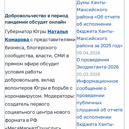
Думы Ханты-
Мансийского
Добровольчество в период
района «Об отчете
пандемии обсудят онлайн
об исполнении
бюджета Ханты-
Губернатор Югры
Наталья
Мансийского
Комарова
с представителями
района за 2025 год»
бизнеса, блогерского
09.04.2026
сообщества, власти, СМИ в
О проведении
прямом эфире обсудит
Экодиктанта-2026
условия работы
20.03.2026
добровольцев, вклад
Информационное
волонтеров Югры в борьбе с
сообщение о
проведении
коронавирусом. Модераторы:
публичных
создатель первого
слушаний об отчете
социального центра нового
об исполнении
формата в РФ
бюджета Ханты-
«МегаМаркетСоцуслуг»