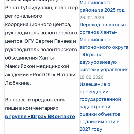
Мансийского
Ренат Губайдуллин, волонтер
района за 2025 год
регионального
26.02.2026
координационного центра,
Переход налоговых
органов Ханты-
руководитель волонтерского
Мансийского
центра ЮГУ Берген Панаев и
автономного округа
руководитель волонтерского
- Югры на
объединения Ханты-
двухуровневую
Мансийской медицинской
систему управления
академии «РостОК!» Наталья
18.02.2026
Любякина.
Извещение о
проведении
государственной
Вопросы и предложения
кадастровой
пиши в комментариях
оценки объектов
в группе
«
Югра
»
ВКонтакте
недвижимости в
2027 году