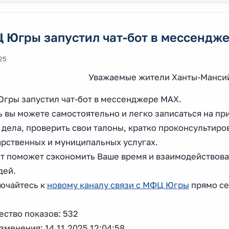
 Югры запустил чат-бот в мессендж
25
Уважаемые жители Ханты-Мансий
гры запустил чат-бот в мессенджере MAX.
 вы можете самостоятельно и легко записаться на при
 дела, проверить свои талоны, кратко проконсультиро
арственных и муниципальных услугах.
от поможет сэкономить Ваше время и взаимодействова
дей.
ючайтесь к
новому каналу связи с МФЦ Югры
прямо се
ество показов: 532
зменения: 14.11.2025 12:04:58