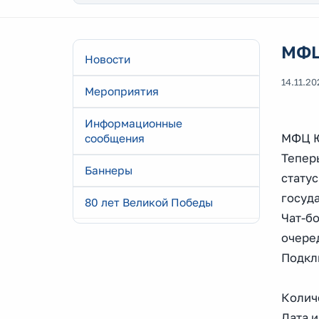
МФЦ
Новости
14.11.20
Мероприятия
Информационные
МФЦ Ю
сообщения
Теперь
Баннеры
статус
госуд
80 лет Великой Победы
Чат-б
очере
Подкл
Колич
Дата и