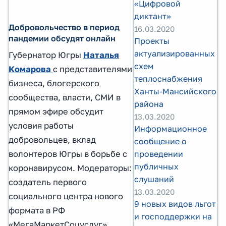
«Цифровой
диктант»
Добровольчество в период
16.03.2020
пандемии обсудят онлайн
Проекты
актуализированных
Губернатор Югры
Наталья
схем
Комарова
с представителями
теплоснабжения
бизнеса, блогерского
Ханты-Мансийского
сообщества, власти, СМИ в
района
прямом эфире обсудит
13.03.2020
условия работы
Информационное
добровольцев, вклад
сообщение о
волонтеров Югры в борьбе с
проведении
публичных
коронавирусом. Модераторы:
слушаний
создатель первого
13.03.2020
социального центра нового
9 новых видов льгот
формата в РФ
и господдержки на
«МегаМаркетСоцуслуг»