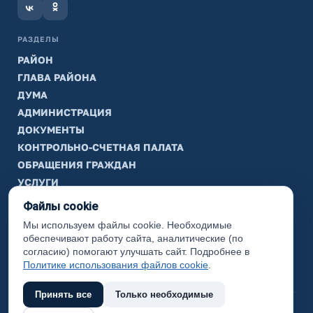
РАЗДЕЛЫ
РАЙОН
ГЛАВА РАЙОНА
ДУМА
АДМИНИСТРАЦИЯ
ДОКУМЕНТЫ
КОНТРОЛЬНО-СЧЕТНАЯ ПАЛАТА
ОБРАЩЕНИЯ ГРАЖДАН
УСЛУГИ
ТИК
Файлы cookie
Мы используем файлы cookie. Необходимые
ИНФОРМАЦИЯ
обеспечивают работу сайта, аналитические (по
Законодательная карта
согласию) помогают улучшать сайт. Подробнее в
Политике использования файлов cookie
.
Карта сайта
Принять все
Только необходимые
(с) 2017 Ханты-Мансийский район, официальный сайт