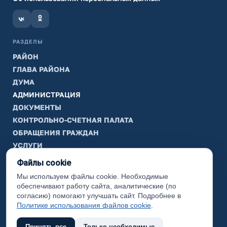
РАЗДЕЛЫ
РАЙОН
ГЛАВА РАЙОНА
ДУМА
АДМИНИСТРАЦИЯ
ДОКУМЕНТЫ
КОНТРОЛЬНО-СЧЕТНАЯ ПАЛАТА
ОБРАЩЕНИЯ ГРАЖДАН
УСЛУГИ
ТИК
Файлы cookie
Мы используем файлы cookie. Необходимые
ИНФОРМАЦИЯ
обеспечивают работу сайта, аналитические (по
Законодательная карта
согласию) помогают улучшать сайт. Подробнее в
Политике использования файлов cookie
.
Карта сайта
Принять все
Только необходимые