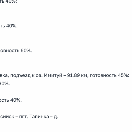
сть 40%:
сть 40%:
товность 60%.
вка, подъезд к оз. Имитуй – 91,89 км, готовность 45%:
30%.
ность 40%.
ийск – пгт. Талинка – д.