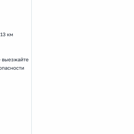
13 км
е выезжайте
зопасности