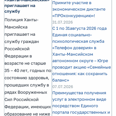
Примите участие в
приглашает на
экономическом диктанте
службу
«ПРОконкуренцию»!
Полиция Ханты-
31.07.2026
Мансийска
С 1 по 31августа 2026 года
приглашает на
Единая социально-
психологическая служба
службу граждан
«Телефон доверия» в
Российской
Ханты-Мансийском
Федерации в
автономном округе – Югре
возрасте не старше
проводит акцию «Семейные
35 – 40 лет, годных по
отношения: как сохранить
состоянию здоровья,
баланс»
прошедших службу в
07.07.2026
рядах Вооруженных
Преимущества получения
услуг в электронном виде
Сил Российской
посредством Единого
Федерации, имеющих
портала государственных и
образование не ниже