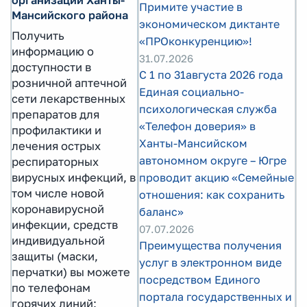
Примите участие в
Мансийского района
экономическом диктанте
Получить
«ПРОконкуренцию»!
информацию о
31.07.2026
доступности в
С 1 по 31августа 2026 года
розничной аптечной
Единая социально-
сети лекарственных
психологическая служба
препаратов для
«Телефон доверия» в
профилактики и
Ханты-Мансийском
лечения острых
автономном округе – Югре
респираторных
вирусных инфекций, в
проводит акцию «Семейные
том числе новой
отношения: как сохранить
коронавирусной
баланс»
инфекции, средств
07.07.2026
индивидуальной
Преимущества получения
защиты (маски,
услуг в электронном виде
перчатки) вы можете
посредством Единого
по телефонам
портала государственных и
горячих линий: