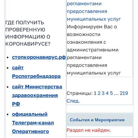
регламентами
предоставления
муниципальных услуг
ГДЕ ПОЛУЧИТЬ
Информируем Вас о
ПРОВЕРЕННУЮ
возможности
ИНФОРМАЦИЮ О
ознакомления с
КОРОНАВИРУСЕ?
административными
стопкоронавирус.рф
регламентами
предоставления
сайт
муниципальных услуг
Роспотребнадзора
сайт Министерства
Страницы:
1
2
3
4
5
...
219
здравоохранения
След.
РФ
официальный
События и Мероприятия
Телеграм-канал
Раздел не найден.
Оперативного