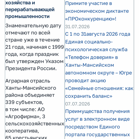
хозяйства и
Примите участие в
перерабатывающей
экономическом диктанте
промышленности
«ПРОконкуренцию»!
Знаменательную дату
31.07.2026
отмечают по всей
С 1 по 31августа 2026 года
стране уже в течение
Единая социально-
21 года, начиная с 1999
психологическая служба
года, когда праздник
«Телефон доверия» в
был утвержден Указом
Ханты-Мансийском
Президента России.
автономном округе – Югре
проводит акцию
Аграрная отрасль
Ханты-Мансийского
«Семейные отношения: как
района объединяет
сохранить баланс»
339 субъектов,
07.07.2026
в том числе: АО
Преимущества получения
«Агрофирма», 3
услуг в электронном виде
сельскохозяйственных
посредством Единого
кооператива,
портала государственных
65 крестьянских