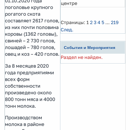
01.10.2020 года
центре
поголовье крупного
рогатого скота
составляет 2617 голов,
Страницы:
1
2
3
4
5
...
219
из них почти половина
След.
коровы (1362 головы),
свиней – 2 730 голов,
лошадей – 780 голов,
События и Мероприятия
овец и коз – 420 голов.
Раздел не найден.
За 8 месяцев 2020
года предприятиями
всех форм
собственности
произведено около
800 тонн мяса и 4000
тонн молока.
Производством
молока в районе