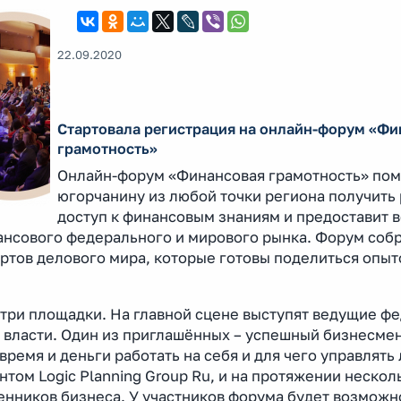
22.09.2020
Стартовала регистрация на онлайн-форум «Фи
грамотность»
Онлайн-форум «Финансовая грамотность» по
югорчанину из любой точки региона получить
доступ к финансовым знаниям и предоставит 
нсового федерального и мирового рынка. Форум соб
тов делового мира, которые готовы поделиться опыт
 три площадки. На главной сцене выступят ведущие ф
в власти. Один из приглашённых – успешный бизнесме
время и деньги работать на себя и для чего управлят
том Logic Planning Group Ru, и на протяжении нескол
нников бизнеса. У участников форума будет возможн