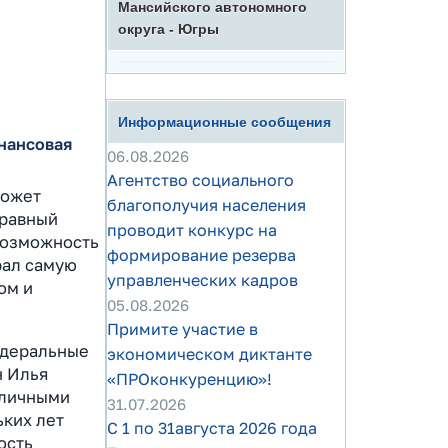
Мансийского автономного
округа - Югры
Информационные сообщения
нансовая
06.08.2026
Агентство социального
может
благополучия населения
 равный
проводит конкурс на
возможность
формирование резерва
рал самую
управленческих кадров
ом и
05.08.2026
Примите участие в
едеральные
экономическом диктанте
н Илья
«ПРОконкуренцию»!
ь личными
31.07.2026
ьких лет
С 1 по 31августа 2026 года
ость