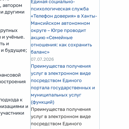
Единая социально-
, автором
психологическая служба
ми другими
«Телефон доверия» в Ханты-
Мансийском автономном
крупных
округе – Югре проводит
 и учёные.
акцию «Семейные
ть и
отношения: как сохранить
 и будущее;
баланс»
07.07.2026
Преимущества получения
услуг в электронном виде
нансовой
посредством Единого
построения
портала государственных и
муниципальных услуг
подхода к
(функций)
низациями и
Преимущества получения
 участники
услуг в электронном виде
посредством Единого