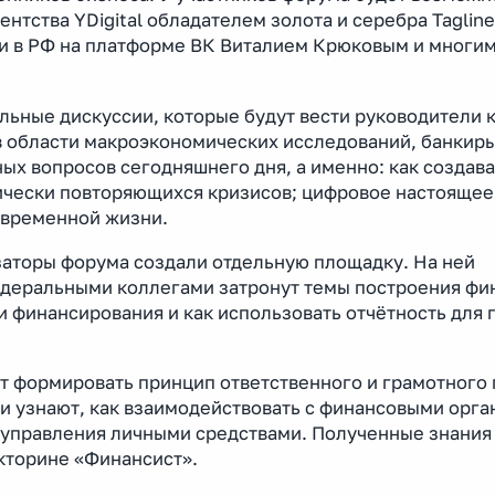
нтства YDigital обладателем золота и серебра Tagline
и в РФ на платформе ВК Виталием Крюковым и многи
льные дискуссии, которые будут вести руководители 
 области макроэкономических исследований, банкиры
ых вопросов сегодняшнего дня, а именно: как создава
ически повторяющихся кризисов; цифровое настоящее
овременной жизни.
аторы форума создали отдельную площадку. На ней
едеральными коллегами затронут темы построения фи
и финансирования и как использовать отчётность для 
т формировать принцип ответственного и грамотного 
и узнают, как взаимодействовать с финансовыми орга
 управления личными средствами. Полученные знания
кторине «Финансист».