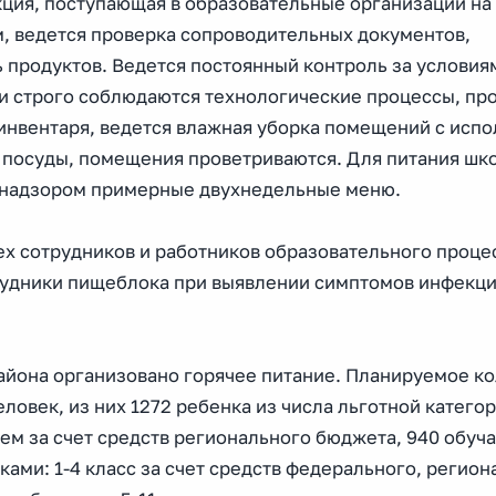
ция, поступающая в образовательные организации на
, ведется проверка сопроводительных документов,
 продуктов. Ведется постоянный контроль за условия
и строго соблюдаются технологические процессы, пр
инвентаря, ведется влажная уборка помещений с исп
посуды, помещения проветриваются. Для питания шк
бнадзором примерные двухнедельные меню.
х сотрудников и работников образовательного проце
рудники пищеблока при выявлении симптомов инфекц
айона организовано горячее питание. Планируемое к
еловек, из них 1272 ребенка из числа льготной катего
ем за счет средств регионального бюджета, 940 обу
ами: 1-4 класс за счет средств федерального, регион