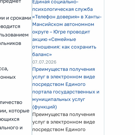
 предмет
Единая социально-
психологическая служба
«Телефон доверия» в Ханты-
ми и сроками
Мансийском автономном
оводится
округе – Югре проводит
ользованием
акцию «Семейные
ольников
отношения: как сохранить
баланс»
07.07.2026
сса,
Преимущества получения
услуг в электронном виде
ионных
посредством Единого
портала государственных и
муниципальных услуг
оличество
(функций)
рии, которые
Преимущества получения
чающихся
услуг в электронном виде
ального и
посредством Единого