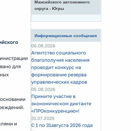
Мансийского автономного
округа - Югры
Информационные сообщения
ийского
06.08.2026
Агентство социального
министрации
благополучия населения
вано для
проводит конкурс на
ьных
формирование резерва
управленческих кадров
05.08.2026
Примите участие в
 основании
экономическом диктанте
чреждений.
«ПРОконкуренцию»!
31.07.2026
елями и
С 1 по 31августа 2026 года