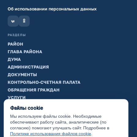
Об использовании персональных данных
РАЗДЕЛЫ
РАЙОН
ГЛАВА РАЙОНА
ДУМА
АДМИНИСТРАЦИЯ
ДОКУМЕНТЫ
КОНТРОЛЬНО-СЧЕТНАЯ ПАЛАТА
ОБРАЩЕНИЯ ГРАЖДАН
УСЛУГИ
ТИК
Файлы cookie
Мы используем файлы cookie. Необходимые
ИНФОРМАЦИЯ
обеспечивают работу сайта, аналитические (по
Законодательная карта
согласию) помогают улучшать сайт. Подробнее в
Политике использования файлов cookie
.
Карта сайта