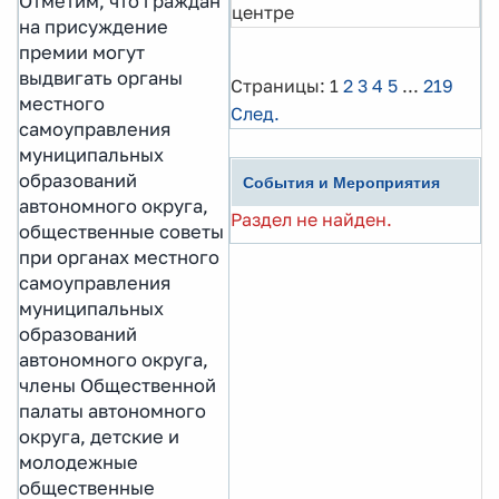
Отметим, что граждан
центре
на присуждение
премии могут
выдвигать органы
Страницы:
1
2
3
4
5
...
219
местного
След.
самоуправления
муниципальных
образований
События и Мероприятия
автономного округа,
Раздел не найден.
общественные советы
при органах местного
самоуправления
муниципальных
образований
автономного округа,
члены Общественной
палаты автономного
округа, детские и
молодежные
общественные