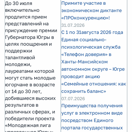
Примите участие в
До 30 июля
включительно
экономическом диктанте
продлится прием
«ПРОконкуренцию»!
представлений на
31.07.2026
присуждение премии
С 1 по 31августа 2026 года
Губернатора Югры в
Единая социально-
целях поощрения и
психологическая служба
поддержки
«Телефон доверия» в
талантливой
Ханты-Мансийском
молодежи,
автономном округе – Югре
лауреатами которой
проводит акцию
могут стать молодые
«Семейные отношения: как
югорчане в возрасте
сохранить баланс»
от 14 до 30 лет,
добившиеся высоких
07.07.2026
результатов в
Преимущества получения
различных сферах, и
услуг в электронном виде
победители проекта
посредством Единого
«Молодежная лига
портала государственных