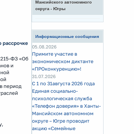
Мансийского автономного
округа - Югры
Информационные сообщения
о рассрочке
05.08.2026
Примите участие в
 215-ФЗ «Об
экономическом диктанте
анов и
«ПРОконкуренцию»!
нной
31.07.2026
вой
С 1 по 31августа 2026 года
в период
Единая социально-
траслей
психологическая служба
«Телефон доверия» в Ханты-
Мансийском автономном
округе – Югре проводит
у,
акцию «Семейные