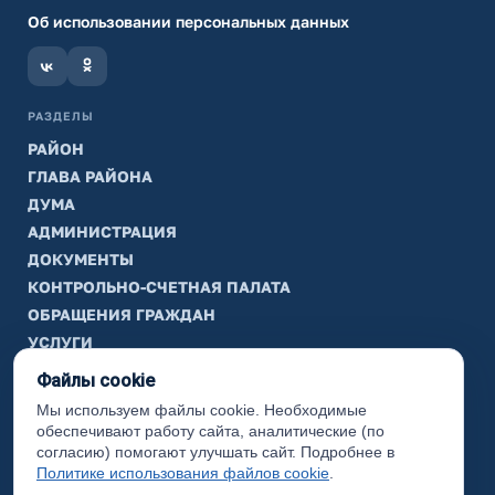
Об использовании персональных данных
РАЗДЕЛЫ
РАЙОН
ГЛАВА РАЙОНА
ДУМА
АДМИНИСТРАЦИЯ
ДОКУМЕНТЫ
КОНТРОЛЬНО-СЧЕТНАЯ ПАЛАТА
ОБРАЩЕНИЯ ГРАЖДАН
УСЛУГИ
ТИК
Файлы cookie
Мы используем файлы cookie. Необходимые
ИНФОРМАЦИЯ
обеспечивают работу сайта, аналитические (по
Законодательная карта
согласию) помогают улучшать сайт. Подробнее в
Политике использования файлов cookie
.
Карта сайта