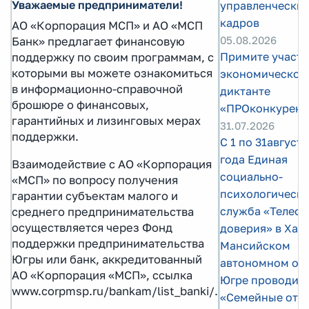
Уважаемые предприниматели!
управленчески
кадров
АО «Корпорация МСП» и АО «МСП
05.08.2026
Банк» предлагает финансовую
Примите участи
поддержку по своим программам, с
которыми вы можете ознакомиться
экономическом
в информационно-справочной
диктанте
брошюре о финансовых,
«ПРОконкуренц
гарантийных и лизинговых мерах
31.07.2026
поддержки.
С 1 по 31август
года Единая
Взаимодействие с АО «Корпорация
социально-
«МСП» по вопросу получения
психологическа
гарантии субъектам малого и
служба «Телеф
среднего предпринимательства
осуществляется через Фонд
доверия» в Хан
поддержки предпринимательства
Мансийском
Югры или банк, аккредитованный
автономном окр
АО «Корпорация «МСП», ссылка
Югре проводит
www.corpmsp.ru/bankam/list_banki/.
«Семейные отн