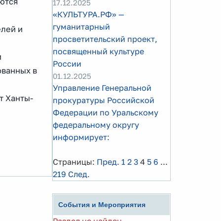
аются
17.12.2025
«КУЛЬТУРА.РФ» —
гуманитарный
елей и
просветительский проект,
посвященный культуре
и
России
ованных в
01.12.2025
Управление Генеральной
т Ханты-
прокуратуры Российской
Федерации по Уральскому
федеральному округу
информирует:
Страницы:
Пред.
1
2
3
4
5
6
...
219
След.
События и Мероприятия