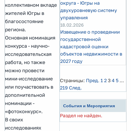
округа - Югры на
коллективном вкладе
двухуровневую систему
жителей Югры в
управления
благосостояние
18.02.2026
региона.
Извещение о проведении
Основная номинация
государственной
конкурса - научно-
кадастровой оценки
объектов недвижимости в
исследовательская
2027 году
работа, но также
можно провести
мини-исследование
Страницы:
Пред.
1
2
3
4
5
...
или поучаствовать в
219
След.
дополнительной
номинации -
События и Мероприятия
«фотоконкурс».
Раздел не найден.
В своих
исследованиях