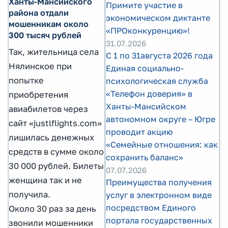
Ханты-Мансийского
Примите участие в
района отдали
экономическом диктанте
мошенникам около
«ПРОконкуренцию»!
300 тысяч рублей
31.07.2026
Так, жительница села
С 1 по 31августа 2026 года
Нялинское при
Единая социально-
попытке
психологическая служба
«Телефон доверия» в
приобретения
Ханты-Мансийском
авиабилетов через
автономном округе – Югре
сайт «justlflights.com»
проводит акцию
лишилась денежных
«Семейные отношения: как
средств в сумме около
сохранить баланс»
30 000 рублей. Билеты
07.07.2026
женщина так и не
Преимущества получения
получила.
услуг в электронном виде
посредством Единого
Около 30 раз за день
портала государственных
звонили мошенники