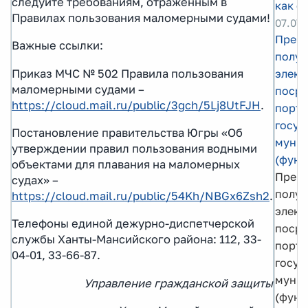
следуйте требованиям, отраженным в
как с
Правилах пользования маломерными судами!
07.07.
Преи
Важные ссылки:
получ
Приказ МЧС № 502 Правила пользования
элект
маломерными судами –
посре
https://cloud.mail.ru/public/3gch/5Lj8UtFJH
.
порта
госуд
Постановление правительства Югры «Об
муниц
утверждении правил пользования водными
(функ
объектами для плавания на маломерных
Преи
судах» –
получ
https://cloud.mail.ru/public/54Kh/NBGx6Zsh2
.
элект
Телефоны единой дежурно-диспетчерской
посре
службы Ханты-Мансийского района: 112, 33-
порта
04-01, 33-66-87.
госуд
муниц
Управление гражданской защиты
(функ