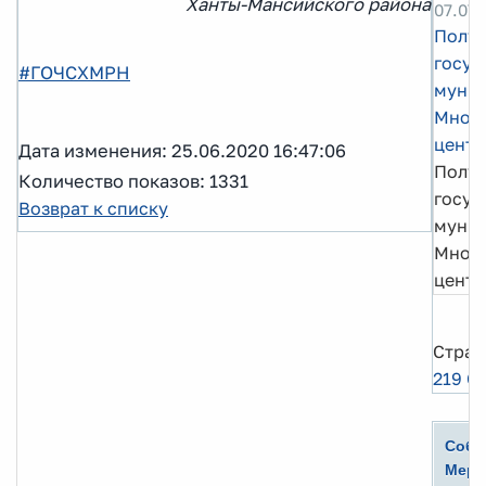
Ханты-Мансийского района
07.07.
Полу
госуд
#ГОЧСХМРН
муниц
Мног
центр
Дата изменения: 25.06.2020 16:47:06
Полу
Количество показов: 1331
госуд
Возврат к списку
муниц
Мног
центр
Стран
219
Сл
Собы
Меро