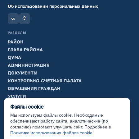
Об использовании персональных данных
РАЗДЕЛЫ
РАЙОН
ГЛАВА РАЙОНА
ДУМА
АДМИНИСТРАЦИЯ
ДОКУМЕНТЫ
КОНТРОЛЬНО-СЧЕТНАЯ ПАЛАТА
ОБРАЩЕНИЯ ГРАЖДАН
УСЛУГИ
ТИК
Файлы cookie
Мы используем файлы cookie. Необходимые
ИНФОРМАЦИЯ
обеспечивают работу сайта, аналитические (по
Законодательная карта
согласию) помогают улучшать сайт. Подробнее в
Политике использования файлов cookie
.
Карта сайта