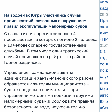
управ
кадро
05.08
На водоемах Югры участились случаи
Прими
происшествий, связанных с нарушением
правил эксплуатации маломерных судов
экон
дикта
С начала июня зарегистрировано 4
«ПРО
происшествия, в которых погибло 2 человека
и 10 человек спасено государственными
31.07.
службами. В том числе один трагический
С 1 п
случай произошел на р. Иртыш в районе
года 
Горноправдинска.
социа
психо
Управление гражданской защиты
служб
администрации Ханты-Мансийского района
довер
обращается к жителям муниципалитета –
Манс
будьте предельно внимательны при
автон
управлении моторными лодками и другими
маломерными судами! Соблюдайте правила
Югре 
безопасности на воде, неукоснительно
«Семе