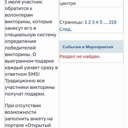
1 июля участник
центре
обратится к
волонтерам
викторины, которые
Страницы:
1
2
3
4
5
...
219
занесут его в
След.
специальную систему
определения
События и Мероприятия
победителей
викторины. О
Раздел не найден.
выигранном подарке
каждый узнает сразу в
ответном SMS!
Традиционно все
участники викторины
получат подарки.
При отсутствии
возможности
заполнить анкету на
портале «Открытый