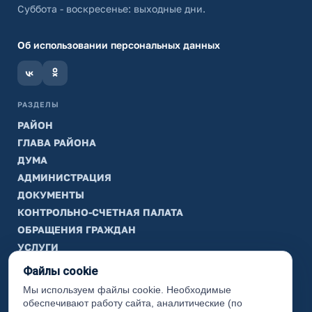
Суббота - воскресенье: выходные дни.
Об использовании персональных данных
РАЗДЕЛЫ
РАЙОН
ГЛАВА РАЙОНА
ДУМА
АДМИНИСТРАЦИЯ
ДОКУМЕНТЫ
КОНТРОЛЬНО-СЧЕТНАЯ ПАЛАТА
ОБРАЩЕНИЯ ГРАЖДАН
УСЛУГИ
ТИК
Файлы cookie
Мы используем файлы cookie. Необходимые
ИНФОРМАЦИЯ
обеспечивают работу сайта, аналитические (по
Законодательная карта