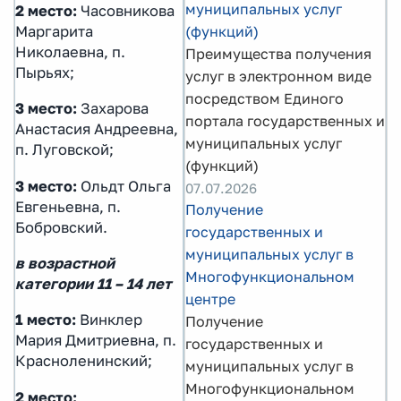
муниципальных услуг
2 место:
Часовникова
(функций)
Маргарита
Николаевна, п.
Преимущества получения
Пырьях;
услуг в электронном виде
посредством Единого
3 место:
Захарова
портала государственных и
Анастасия Андреевна,
муниципальных услуг
п. Луговской;
(функций)
3 место:
Ольдт Ольга
07.07.2026
Евгеньевна, п.
Получение
Бобровский.
государственных и
муниципальных услуг в
в возрастной
Многофункциональном
категории 11 – 14 лет
центре
1 место:
Винклер
Получение
Мария Дмитриевна, п.
государственных и
Красноленинский;
муниципальных услуг в
Многофункциональном
2 место: