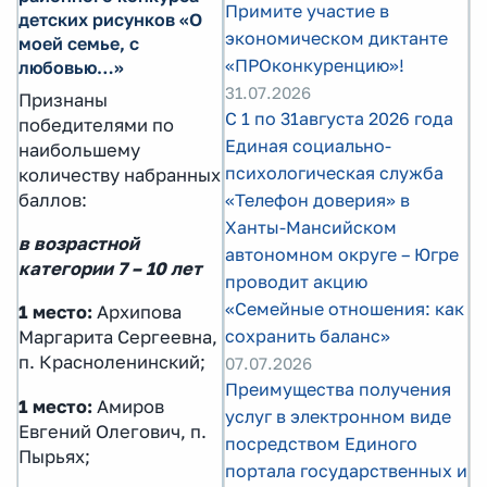
Примите участие в
детских рисунков «О
экономическом диктанте
моей семье, с
«ПРОконкуренцию»!
любовью…»
31.07.2026
Признаны
С 1 по 31августа 2026 года
победителями по
Единая социально-
наибольшему
психологическая служба
количеству набранных
баллов:
«Телефон доверия» в
Ханты-Мансийском
в возрастной
автономном округе – Югре
категории 7 – 10 лет
проводит акцию
«Семейные отношения: как
1 место:
Архипова
сохранить баланс»
Маргарита Сергеевна,
п. Красноленинский;
07.07.2026
Преимущества получения
1 место:
Амиров
услуг в электронном виде
Евгений Олегович, п.
посредством Единого
Пырьях;
портала государственных и