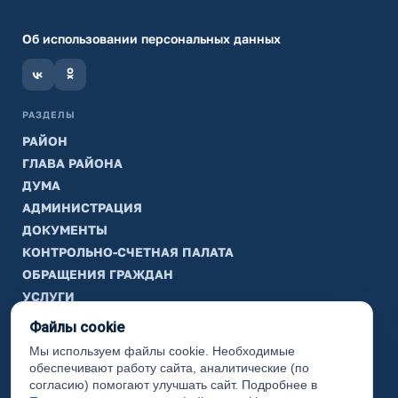
Об использовании персональных данных
РАЗДЕЛЫ
РАЙОН
ГЛАВА РАЙОНА
ДУМА
АДМИНИСТРАЦИЯ
ДОКУМЕНТЫ
КОНТРОЛЬНО-СЧЕТНАЯ ПАЛАТА
ОБРАЩЕНИЯ ГРАЖДАН
УСЛУГИ
ТИК
Файлы cookie
Мы используем файлы cookie. Необходимые
ИНФОРМАЦИЯ
обеспечивают работу сайта, аналитические (по
Законодательная карта
согласию) помогают улучшать сайт. Подробнее в