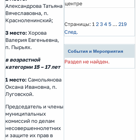
центре
Александрова Татьяна
Вячеславовна, п.
Красноленинский;
Страницы:
1
2
3
4
5
...
219
След.
3 место:
Хорова
Валерия Евгеньевна,
п. Пырьях.
События и Мероприятия
в возрастной
Раздел не найден.
категории 15 – 17 лет
1 место:
Самольянова
Оксана Ивановна, п.
Луговской.
Председатель и члены
муниципальных
комиссий по делам
несовершеннолетних
и защите их прав в