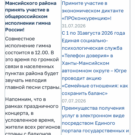
Мансийского района
Примите участие в
принять участие в
экономическом диктанте
общероссийском
«ПРОконкуренцию»!
исполнении гимна
31.07.2026
России!
С 1 по 31августа 2026 года
Совместное
Единая социально-
исполнение гимна
психологическая служба
состоится в 12.00. В
«Телефон доверия» в
это время по громкой
Ханты-Мансийском
связи в населенных
автономном округе – Югре
пунктах района будет
проводит акцию
звучать мелодия
«Семейные отношения: как
главной песни страны.
сохранить баланс»
Напомним, что в
07.07.2026
рамках праздничного
Преимущества получения
концерта, в
услуг в электронном виде
условленное время,
посредством Единого
жители всех регионов
портала государственных и
страны с балконов