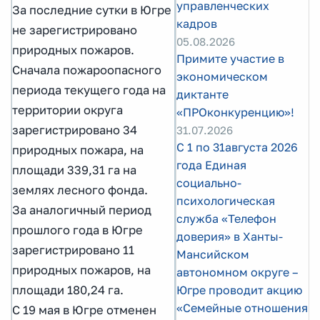
управленческих
За последние сутки в Югре
кадров
не зарегистрировано
05.08.2026
природных пожаров.
Примите участие в
Сначала пожароопасного
экономическом
периода текущего года на
диктанте
территории округа
«ПРОконкуренцию»!
зарегистрировано 34
31.07.2026
С 1 по 31августа 2026
природных пожара, на
года Единая
площади 339,31 га на
социально-
землях лесного фонда.
психологическая
За аналогичный период
служба «Телефон
прошлого года в Югре
доверия» в Ханты-
зарегистрировано 11
Мансийском
природных пожаров, на
автономном округе –
площади 180,24 га.
Югре проводит акцию
«Семейные отношения:
С 19 мая в Югре отменен