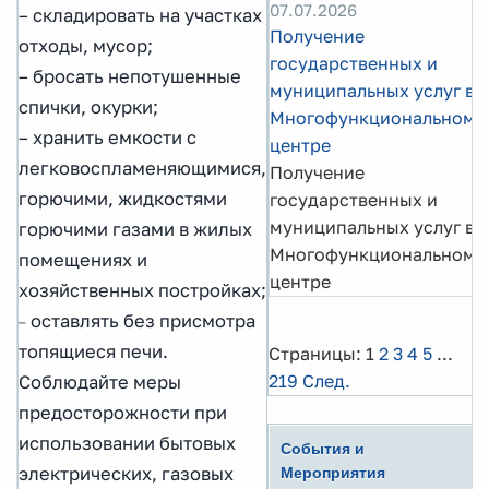
07.07.2026
– складировать на участках
Получение
отходы, мусор;
государственных и
– бросать непотушенные
муниципальных услуг в
спички, окурки;
Многофункциональном
– хранить емкости с
центре
легковоспламеняющимися,
Получение
горючими, жидкостями
государственных и
муниципальных услуг в
горючими газами в жилых
Многофункциональном
помещениях и
центре
хозяйственных постройках;
оставлять без присмотра
–
топящиеся печи.
Страницы:
1
2
3
4
5
...
219
След.
Соблюдайте меры
предосторожности при
использовании бытовых
События и
электрических, газовых
Мероприятия