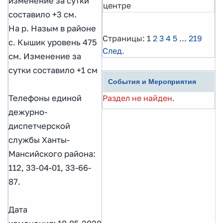
изменение за сутки
центре
составило +3 см.
На р. Назым в районе
Страницы:
1
2
3
4
5
...
219
с. Кышик уровень 475
След.
см. Изменение за
сутки составило +1 см
События и Мероприятия
Телефоны единой
Раздел не найден.
дежурно-
диспетчерской
службы Ханты-
Мансийского района:
112, 33-04-01, 33-66-
87.
Дата