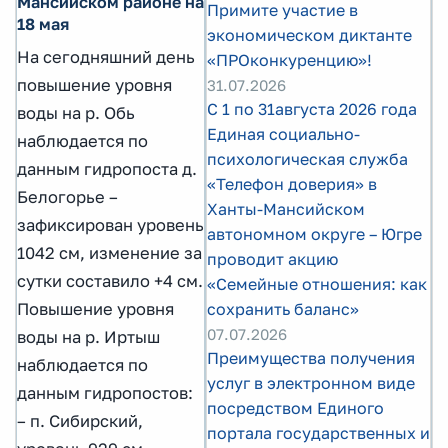
Мансийском районе на
Примите участие в
18 мая
экономическом диктанте
На сегодняшний день
«ПРОконкуренцию»!
повышение уровня
31.07.2026
С 1 по 31августа 2026 года
воды на р. Обь
Единая социально-
наблюдается по
психологическая служба
данным гидропоста д.
«Телефон доверия» в
Белогорье –
Ханты-Мансийском
зафиксирован уровень
автономном округе – Югре
1042 см, изменение за
проводит акцию
сутки составило +4 см.
«Семейные отношения: как
Повышение уровня
сохранить баланс»
07.07.2026
воды на р. Иртыш
Преимущества получения
наблюдается по
услуг в электронном виде
данным гидропостов:
посредством Единого
– п. Сибирский,
портала государственных и