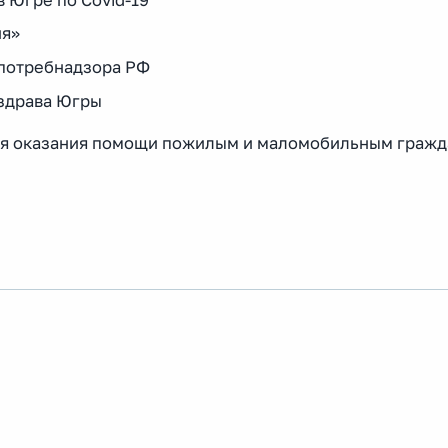
ия»
спотребнадзора РФ
пздрава Югры
 для оказания помощи пожилым и маломобильным граж