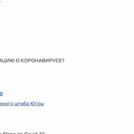
:
АЦИЮ О КОРОНАВИРУСЕ?
РФ
вного штаба Югры
в Югре по Covid-19