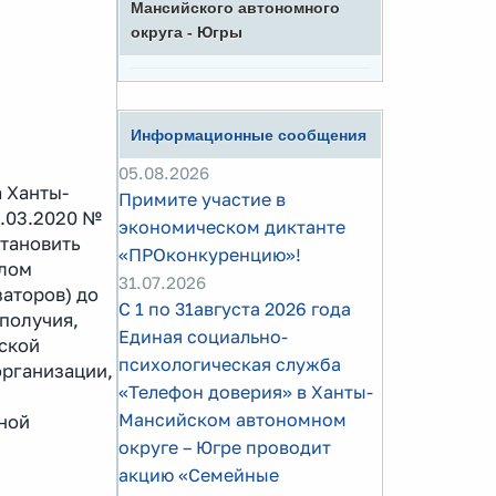
Мансийского автономного
округа - Югры
Информационные сообщения
05.08.2026
 Ханты-
Примите участие в
1.03.2020 №
экономическом диктанте
становить
«ПРОконкуренцию»!
слом
31.07.2026
заторов) до
С 1 по 31августа 2026 года
получия,
Единая социально-
ской
психологическая служба
организации,
«Телефон доверия» в Ханты-
Мансийском автономном
сной
округе – Югре проводит
акцию «Семейные