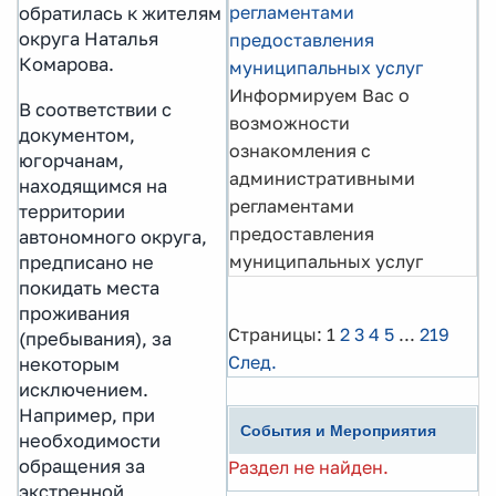
регламентами
обратилась к жителям
округа Наталья
предоставления
Комарова.
муниципальных услуг
Информируем Вас о
В соответствии с
возможности
документом,
ознакомления с
югорчанам,
административными
находящимся на
регламентами
территории
предоставления
автономного округа,
муниципальных услуг
предписано не
покидать места
проживания
Страницы:
1
2
3
4
5
...
219
(пребывания), за
След.
некоторым
исключением.
Например, при
События и Мероприятия
необходимости
обращения за
Раздел не найден.
экстренной