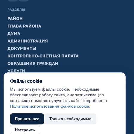
РАЗДЕЛЫ
РАЙОН
ГЛАВА РАЙОНА
ДУМА
АДМИНИСТРАЦИЯ
ДОКУМЕНТЫ
КОНТРОЛЬНО-СЧЕТНАЯ ПАЛАТА
ОБРАЩЕНИЯ ГРАЖДАН
УСЛУГИ
ТИК
Файлы cookie
Мы используем файлы cookie. Необходимые
ИНФОРМАЦИЯ
обеспечивают работу сайта, аналитические (по
Законодательная карта
согласию) помогают улучшать сайт. Подробнее в
Политике использования файлов cookie
.
Карта сайта
Принять все
Только необходимые
(с) 2017 Ханты-Мансийский район, официальный сайт
Настроить
администрации