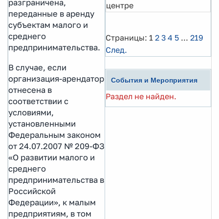
разграничена,
центре
переданные в аренду
субъектам малого и
среднего
Страницы:
1
2
3
4
5
...
219
предпринимательства.
След.
В случае, если
организация-арендатор
События и Мероприятия
отнесена в
Раздел не найден.
соответствии с
условиями,
установленными
Федеральным законом
от 24.07.2007 № 209-ФЗ
«О развитии малого и
среднего
предпринимательства в
Российской
Федерации», к малым
предприятиям, в том