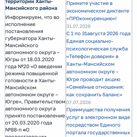
территории Ханты-
Примите участие в
Мансийского района
экономическом диктанте
Информируем, что во
«ПРОконкуренцию»!
исполнение
31.07.2026
постановления
С 1 по 31августа 2026 года
губернатора Ханты-
Единая социально-
Мансийского
психологическая служба
автономного округа –
«Телефон доверия» в
Югры от 18.03.2020
Ханты-Мансийском
года №20 «О введении
автономном округе –
режима повышенной
Югре проводит акцию
готовности в Ханты-
«Семейные отношения:
Мансийском
автономном округе –
как сохранить баланс»
Югре», Правительством
07.07.2026
автономного округа
Преимущества получения
принято постановление
услуг в электронном виде
от 20.03.2020 года
посредством Единого
№88-п
«
О
портала государственных
предоставлении